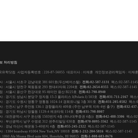
보 처리방침
국유학닷컴 사업자등록번호 : 220-87-56055 대표이사 : 이재훈 개인정보관리책임자 : 이재훈 
 : 서울시 서초구 강남대로 381 601호(두산베어스텔)
전화:02-587-1131
팩스:02-587-1145
 : 서울시 양천구 목동동로 293 현대41타워 2204호
전화:02-2654-0355
팩스:02-587-1145
 : 서울시 용산구 한강대로 95 래미안 용산 B225호
전화:02-798-8940
 : 경기도 성남시 분당구 정자동 15-3 폴라리스 I(Polaris I) 503호
전화:031-711-2167
팩스:0
 : 경기도 수원시 영통구 영통동 1024-14 경희유니빌 3층 301호
전화:031-205-0582
팩스:02
 : 인천시 남구 주안동 136-1 경향플라자 409호 (주안 남부역 지하 4번 출구)
전화:032-437-
 : 경기도 하남시 망월동 1129-4 에코타워 114호
전화:031-798-8007
 : 대전광역시 서구 둔산동 1503번지 4층 (하나대투증권 4층))
전화:042-488-3306
팩스:02-
 : 부산광역시 남구 수영로 312 센추리빌딩 630호
전화:070-8095-3562
팩스:02-587-1145
 : 경남 마산시 해운동 5-40번지 4층
전화:055-245-2322
팩스:02-587-1145
: 1384 boardway #1004 New York,NY 10018
전화:1-212-204-5816
팩스:02-587-1145
1860 Ala Moana Blvd suite 604, Honolulu, HI 96815
전화:1-808-683-8676