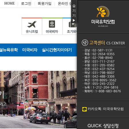
HOME
|
로그인
|
회원가입
|
온라인 상담신청
숨
기
기
▶
셜뉴욕유학
미국비자
실시간현지이야기
카카오톡: 미국유학닷컴