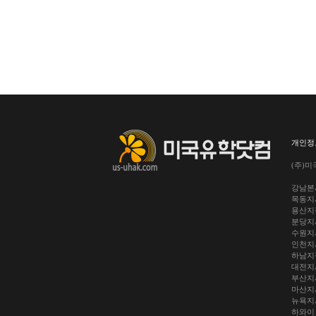
개인정
(주)미
강남본사
목동지사
용산지점
분당지사
수원지사
인천지사
하남지점
대전지사
부산지사
마산지사
뉴욕지사 
하와이 : 