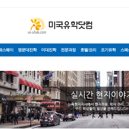
패스웨이
명문대진학
미대진학
전문과정
호텔/요리
조기유학
스페